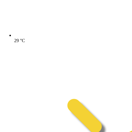
29
°C