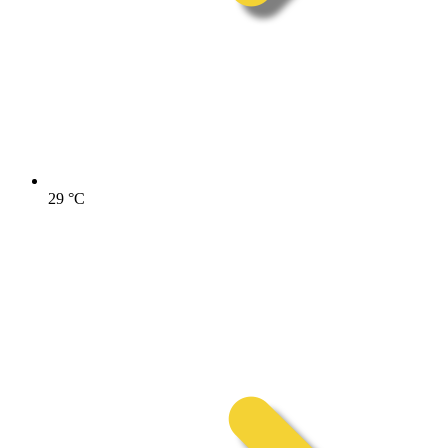
29
°C