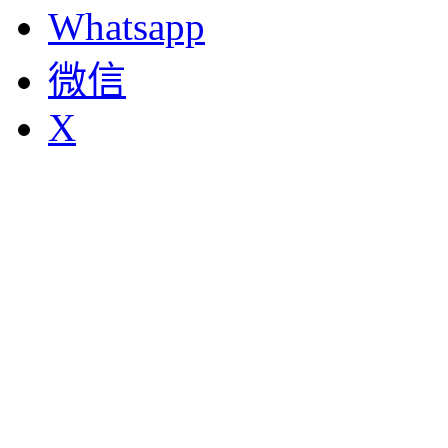
Whatsapp
微信
X