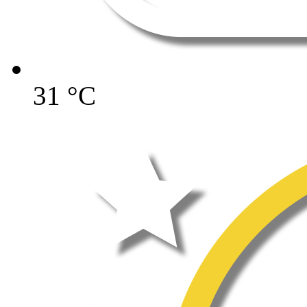
31
°C