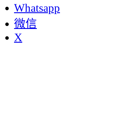
Whatsapp
微信
X