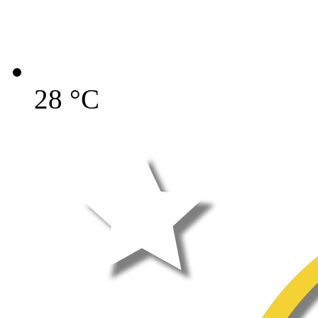
28
°C