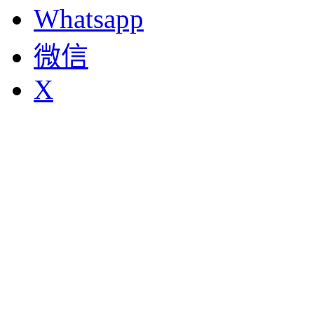
Whatsapp
微信
X