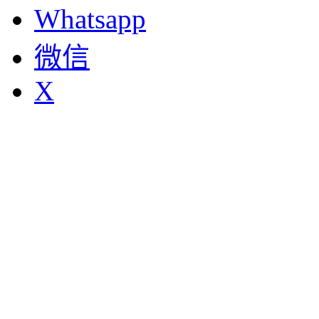
Whatsapp
微信
X