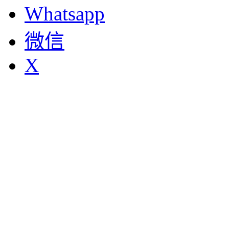
Whatsapp
微信
X