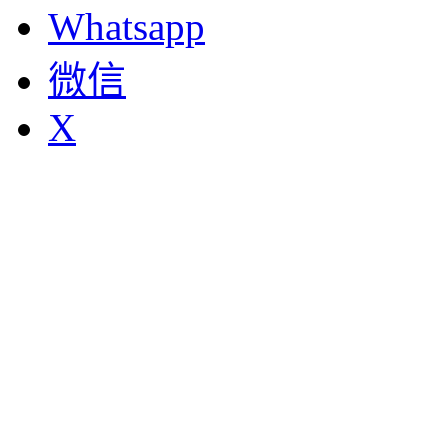
Whatsapp
微信
X