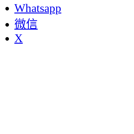
Whatsapp
微信
X