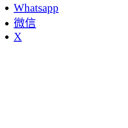
Whatsapp
微信
X