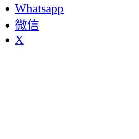
Whatsapp
微信
X