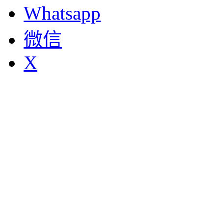
Whatsapp
微信
X