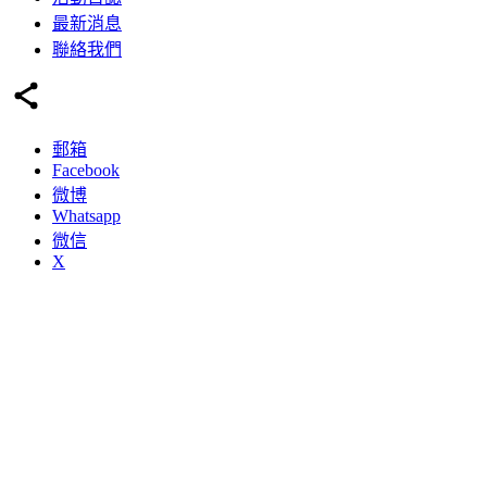
最新消息
聯絡我們
郵箱
Facebook
微博
Whatsapp
微信
X