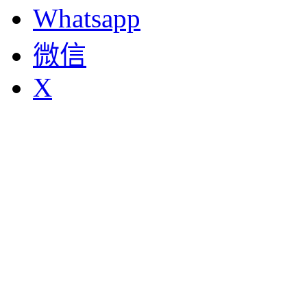
Whatsapp
微信
X