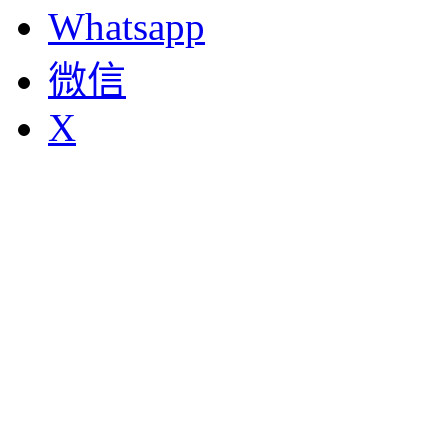
Whatsapp
微信
X