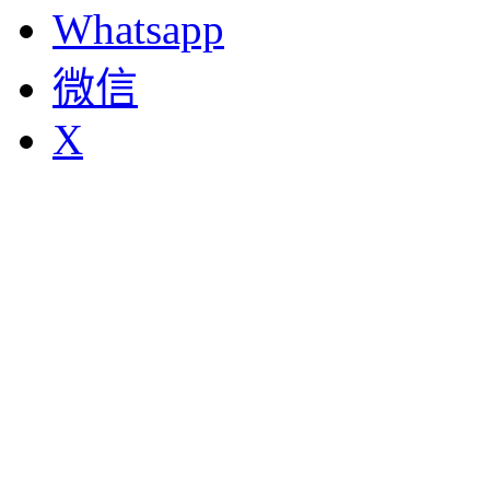
Whatsapp
微信
X