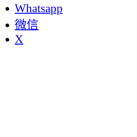
Whatsapp
微信
X