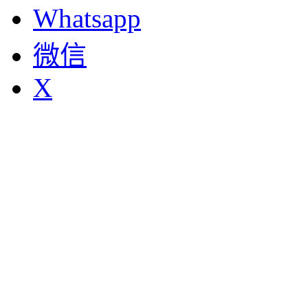
Whatsapp
微信
X