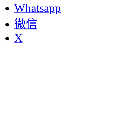
Whatsapp
微信
X