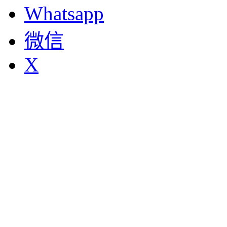
Whatsapp
微信
X