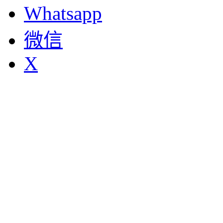
Whatsapp
微信
X