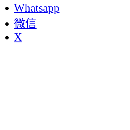
Whatsapp
微信
X