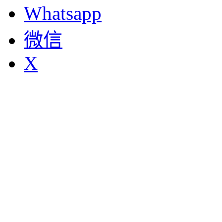
Whatsapp
微信
X